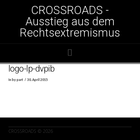
CROSSROADS -
Ausstieg aus dem
Rechtsextremismus
Navigation
logo-lp-dvpib
In by part
30. April 2015
CROSSROADS © 2026