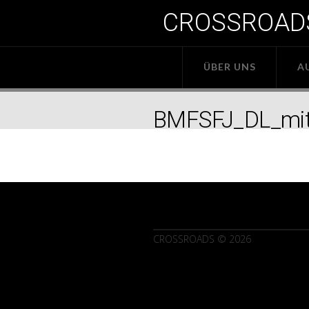
CROSSROADS 
ÜBER UNS
A
BMFSFJ_DL_mit
CROSSROADS © 2026